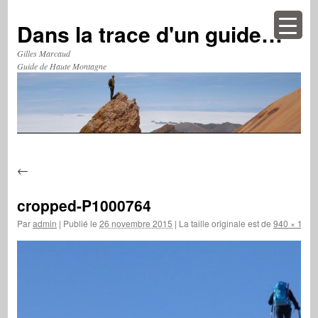
Aller
au
Dans la trace d'un guide…
contenu
Gilles Marcaud
Guide de Haute Montagne
←
cropped-P1000764
Par
admin
|
Publié le
26 novembre 2015
|
La taille originale est de
940 × 198
p