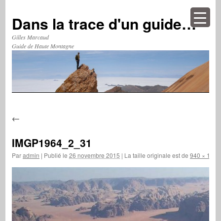
Aller
au
Dans la trace d'un guide…
contenu
Gilles Marcaud
Guide de Haute Montagne
←
IMGP1964_2_31
Par
admin
|
Publié le
26 novembre 2015
|
La taille originale est de
940 × 197
p