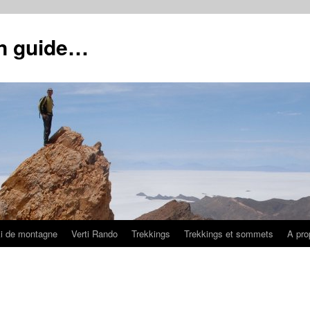
un guide…
i de montagne
Verti Rando
Trekkings
Trekkings et sommets
A pro