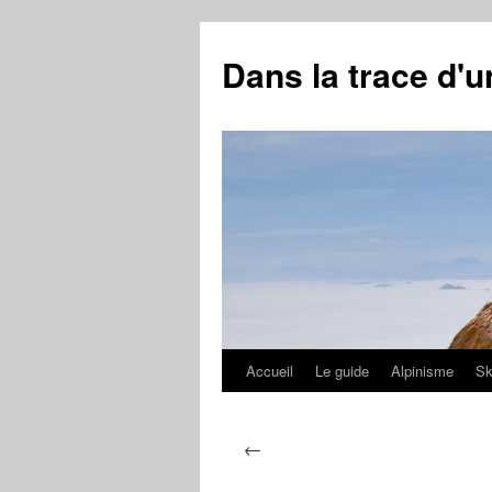
Aller
au
Dans la trace d'
contenu
Accueil
Le guide
Alpinisme
Sk
←