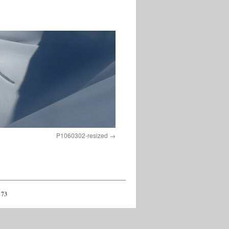
P1060302-resized
 73