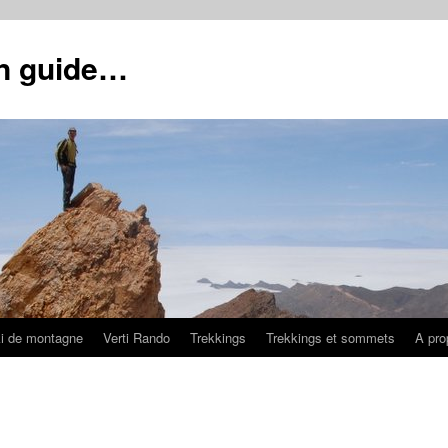
un guide…
i de montagne
Verti Rando
Trekkings
Trekkings et sommets
A pro