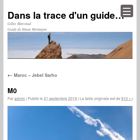
Aller
au
Dans la trace d'un guide…
contenu
Gilles Marcaud
Guide de Haute Montagne
←
Maroc – Jebel Sarho
M0
Par
admin
|
Publié le
21 septembre 2019
|
La taille originale est de
910 × 684