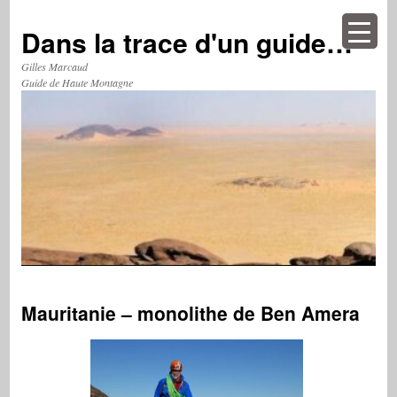
Aller
au
Dans la trace d'un guide…
contenu
Gilles Marcaud
Guide de Haute Montagne
Mauritanie – monolithe de Ben Amera