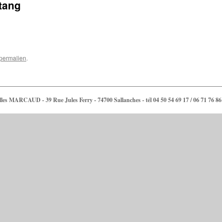
tang
permalien
.
lles MARCAUD - 39 Rue Jules Ferry - 74700 Sallanches - tél 04 50 54 69 17 / 06 71 76 86