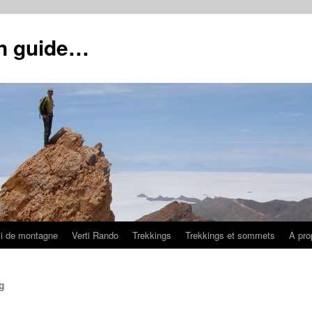
un guide…
i de montagne
Verti Rando
Trekkings
Trekkings et sommets
A pro
g