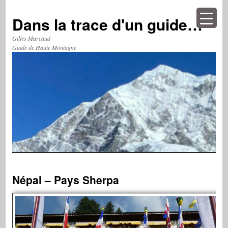
Aller
au
Dans la trace d'un guide…
contenu
Gilles Marcaud
Guide de Haute Montagne
Népal – Pays Sherpa