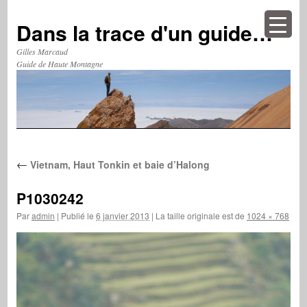
Aller
au
Dans la trace d'un guide…
contenu
Gilles Marcaud
Guide de Haute Montagne
←
Vietnam, Haut Tonkin et baie d’Halong
P1030242
Par
admin
|
Publié le
6 janvier 2013
|
La taille originale est de
1024 × 768
pixe