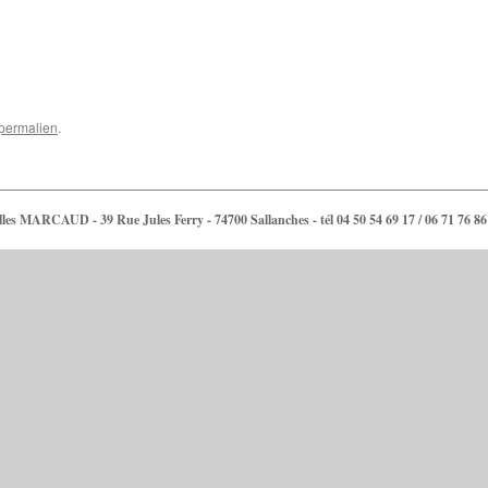
permalien
.
lles MARCAUD - 39 Rue Jules Ferry - 74700 Sallanches - tél 04 50 54 69 17 / 06 71 76 86