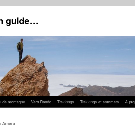
un guide…
i de montagne
Verti Rando
Trekkings
Trekkings et sommets
A pro
n Amera